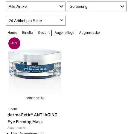
Home
Binella
Gesicht
Augenpflege
Augenmaske
-10%
BNN7500163
Binella
dermaGetic® ANTI AGING
Eye Firming Mask
Augenmaske
Lässt Augenringe und