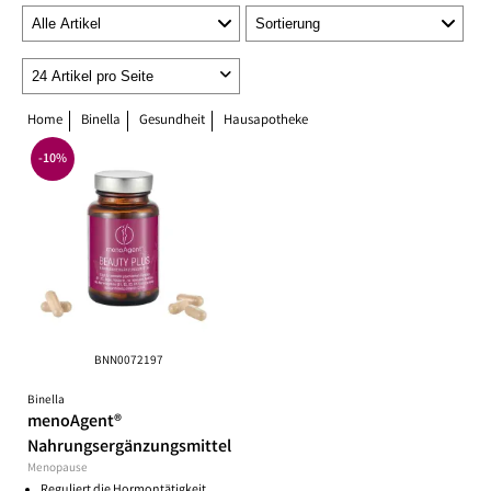
Home
Binella
Gesundheit
Hausapotheke
-10%
BNN0072197
Binella
menoAgent®
Nahrungsergänzungsmittel
Menopause
Reguliert die Hormontätigkeit