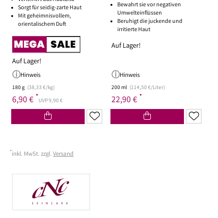
Bewahrt sie vor negativen
Sorgt für seidig-zarte Haut
Umwelteinflüssen
Mit geheimnisvollem,
Beruhigt die juckende und
orientalischem Duft
irritierte Haut
Auf Lager!
Auf Lager!
Hinweis
Hinweis
180 g
(38,33 €/kg)
200 ml
(114,50 €/Liter)
*
*
6,90 €
22,90 €
UVP 9,90 €
*
inkl. MwSt. zzgl.
Versand