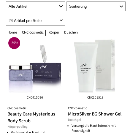
Home
CNC cosmetic
Körper
Duschen
-30%
CNC415096
CNC101518
CNC cosmetic
CNC cosmetic
Beauty Care Mysterious
MicroSilver BG Shower Gel
Body Scrub
Duschgel
Versorgt die Haut intensiv mit
Körperpeeling
Feuchtigkeit
Verfeinert das Hautbild