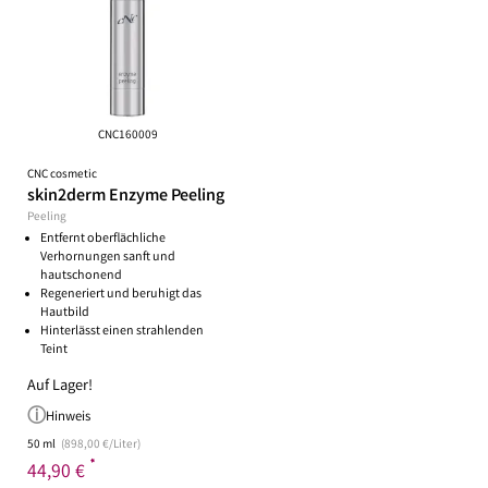
CNC160009
CNC cosmetic
skin2derm Enzyme Peeling
Peeling
Entfernt oberflächliche
Verhornungen sanft und
hautschonend
Regeneriert und beruhigt das
Hautbild
Hinterlässt einen strahlenden
Teint
Auf Lager!
Hinweis
50 ml
(898,00 €/Liter)
*
44,90 €