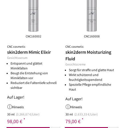
CNC160002
CNC160008
CNC cosmetic
CNC cosmetic
skin2derm Mimic Elixir
skin2derm Moisturizing
Gesichtsserum
Fluid
Entspannt und glättet
Gesichtscreme
Mimikfalten
Sorgt für straffe und glatte Haut
Beugt die Entstehung von
Wirkt schützend und
Mimikfalten vor
feuchtigkeitsspendend
Reduziert die Faltentiefe schnell
Spezielle Pflege empfindliche
sichtbar
Haut
Auf Lager!
Auf Lager!
Hinweis
Hinweis
30 ml
(3.266,67 €/Liter)
30 ml
(2.633,33 €/Liter)
*
*
98,00 €
79,00 €