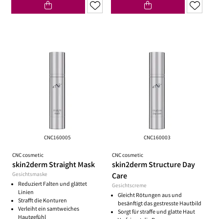
CNC160005
CNC160003
CNC cosmetic
CNC cosmetic
skin2derm Straight Mask
skin2derm Structure Day
Gesichtsmaske
Care
Reduziert Falten und glättet
Gesichtscreme
Linien
Gleicht Rötungen aus und
Strafft die Konturen
besänftigt das gestresste Hautbild
Verleiht ein samtweiches
Sorgt für straffe und glatte Haut
Hautgefühl