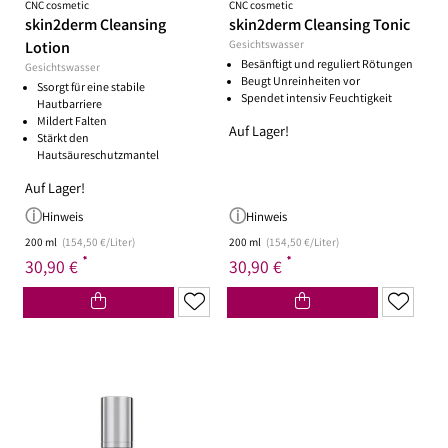
CNC cosmetic
CNC cosmetic
skin2derm Cleansing
skin2derm Cleansing Tonic
Lotion
Gesichtswasser
Besänftigt und reguliert Rötungen
Gesichtswasser
Beugt Unreinheiten vor
Ssorgt für eine stabile
Spendet intensiv Feuchtigkeit
Hautbarriere
Mildert Falten
Auf Lager!
Stärkt den
Hautsäureschutzmantel
Auf Lager!
Hinweis
Hinweis
200 ml
(154,50 €/Liter)
200 ml
(154,50 €/Liter)
*
*
30,90 €
30,90 €