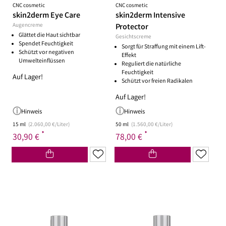
CNC cosmetic
CNC cosmetic
skin2derm Eye Care
skin2derm Intensive
Augencreme
Protector
Glättet die Haut sichtbar
Gesichtscreme
Spendet Feuchtigkeit
Sorgt für Straffung mit einem Lift-
Schützt vor negativen
Effekt
Umwelteinflüssen
Reguliert die natürliche
Feuchtigkeit
Auf Lager!
Schützt vor freien Radikalen
Auf Lager!
Hinweis
Hinweis
15 ml
(2.060,00 €/Liter)
50 ml
(1.560,00 €/Liter)
*
*
30,90 €
78,00 €