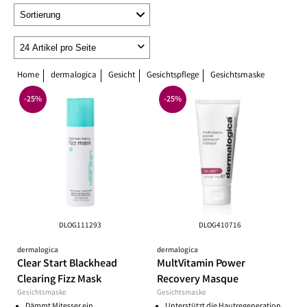
Home
dermalogica
Gesicht
Gesichtspflege
Gesichtsmaske
-25%
-25%
DLOG111293
DLOG410716
dermalogica
dermalogica
Clear Start Blackhead
MultVitamin Power
Clearing Fizz Mask
Recovery Masque
Gesichtsmaske
Gesichtsmaske
Dämmt Mitesser ein
Unterstützt die Hautregeneration