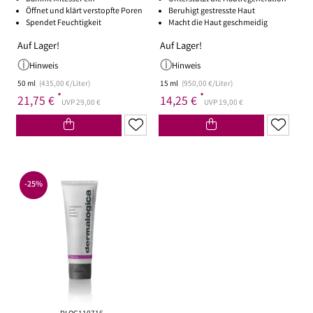
Öffnet und klärt verstopfte Poren
Beruhigt gestresste Haut
Spendet Feuchtigkeit
Macht die Haut geschmeidig
Auf Lager!
Auf Lager!
Hinweis
Hinweis
50 ml
(435,00 €/Liter)
15 ml
(950,00 €/Liter)
*
*
21,75 €
14,25 €
UVP 29,00 €
UVP 19,00 €
-25%