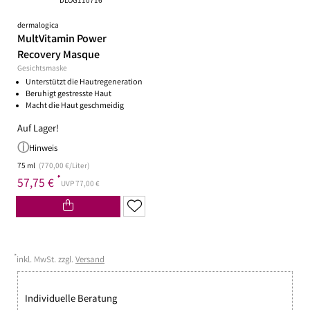
DLOG110716
dermalogica
MultVitamin Power
Recovery Masque
Gesichtsmaske
Unterstützt die Hautregeneration
Beruhigt gestresste Haut
Macht die Haut geschmeidig
Auf Lager!
Hinweis
75 ml
(770,00 €/Liter)
*
57,75 €
UVP 77,00 €
*
inkl. MwSt. zzgl.
Versand
Individuelle Beratung