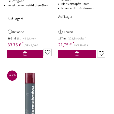
Feuchtigkeit
Klärt verstopfte Poren
Verleiht einen natürlichen Glow
Minimiert Entzündungen
Auf Lager!
Auf Lager!
Hinweise
Hinweis
295 ml
(114,41 €/Liter)
177 ml
(122,88 €/Liter)
*
*
33,75 €
21,75 €
UVP 45,00 €
UVP 29,00 €
-25%