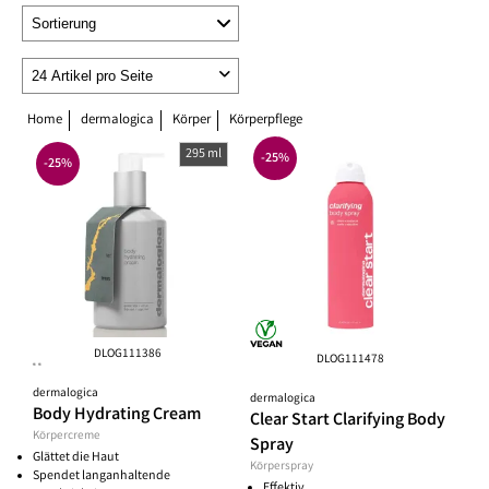
Home
dermalogica
Körper
Körperpflege
295 ml
-25%
-25%
DLOG111386
DLOG111478
**
dermalogica
dermalogica
Body Hydrating Cream
Clear Start Clarifying Body
Körpercreme
Spray
Glättet die Haut
Körperspray
Spendet langanhaltende
Effektiv