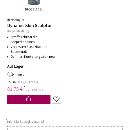
DLOG111511
dermalogica
Dynamic Skin Sculptor
Körperstraffung
Strafft sichtbar die
Körperkonturen
Verbessert Elastizität und
Spannkraft
Definiert Konturen gezielt neu
Auf Lager!
Hinweis
150 ml
(545,00 €/Liter)
*
81,75 €
UVP 109,00 €
*
inkl. MwSt. zzgl.
Versand