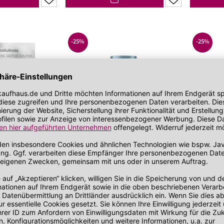
bei zu Unreinheiten neigender Haut
Gesichtskonturen
 getönt
SOS Pflege
it SPF
-25%
-25%
11403
DLOG111012
dermalogica
dermalogica
x™ Dark Spot
PowerBright TRx™ Overnight
UltraCal
F 50
Cream
Repair C
Anti-Pigmentflecke
Gesichtscre
lecken
Gleicht den Hautton aus
Lindert R
n aus
Reduziert dunkle Flecken
Mindert H
gen Teint
Optimiert die Feuchtigkeitsversorgung
Stärkt die