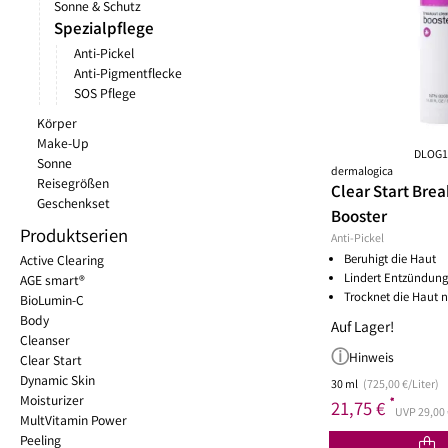
Sonne & Schutz
Massagebürsten & Handschuhe
Anti-Cellulite
Nagel
Nagelpflege
Spezialpflege
Massageöl & Creme
Anti-Dehnungsstreifen
Nage
Seife
Anti-Pickel
Beine und Venen
Nage
Sonne & Schutz
Anti-Pigmentflecke
Bodybutter
Nage
SOS Pflege
Männer
Baby & Kind
Home & Lifestyle
Busenpflege
Nage
Körper
Gesichtspflege
Aromatherapie
Deodorant
Aromatherapie
Nage
Make-Up
Gesichtsreinigung
Haar & Körperpflege
Fruchtsäure AHA / BHA
Raumdüfte
Nage
DLOG1
Sonne
Haare
Pflege
Intimpflege
Rille
dermalogica
Reisegrößen
Clear Start Brea
Körper
Schwangerschaftspflege
Körpercreme
Geschenkset
Booster
Rasur
Sonnenschutz
Körpergel
Produktserien
Spiel & Spaß
Körperöl
Anti-Pickel
Beruhigt die Haut
Active Clearing
Stillzeit
Körperpeeling
Lindert Entzündun
AGE smart®
Wickeln
Körperpflege fest
Trocknet die Haut n
BioLumin-C
Zahnpflege
Körperpflege Schimmer
Body
Auf Lager!
Hautpflege-Routine
Lippenpflege
Sonne & Sc
Körperpflege unreine Haut
Cleanser
Anti-Aging
Anti-Falten Lippenpflege
Körperpuder
After Sun
Hinweis
Clear Start
trockene Haut
Lippenbalsam
Körperspray
Lippenpflege
Dynamic Skin
30 ml
(725,00 €/Liter)
Moisturizer
unreine reife Haut
Lippencreme
Körperstraffung
Selbstbräune
*
21,75 €
UVP 29,00 
MultVitamin Power
Lippenmaske
Sport
Sonnenschut
Peeling