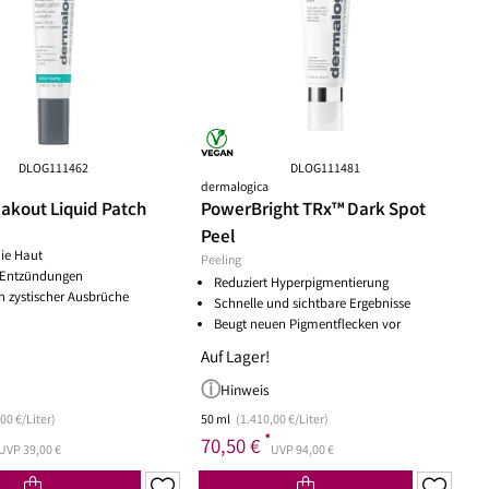
ske
chwämmchen
Peeling Fruchtsäure AHA/BHA
Puder
mpernbürste
Reinigungsbalsam
Rouge
geset
Reinigungscreme
um
Reinigungsfluid
ay
Reinigungsgel
gescreme
Reinigungsmilch
leté
Reinigungsöl
DLOG111462
DLOG111481
dermalogica
 Wechseljahre
Reinigungsschaum
akout Liquid Patch
PowerBright TRx™ Dark Spot
ke
Reinigungssets
Peel
ge
Wascherde
die Haut
Peeling
ndliche Haut
 Entzündungen
Reduziert Hyperpigmentierung
e Haut
n zystischer Ausbrüche
Schnelle und sichtbare Ergebnisse
e
Beugt neuen Pigmentflecken vor
Auf Lager!
Hinweis
00 €/Liter)
50 ml
(1.410,00 €/Liter)
*
70,50 €
UVP 39,00 €
UVP 94,00 €