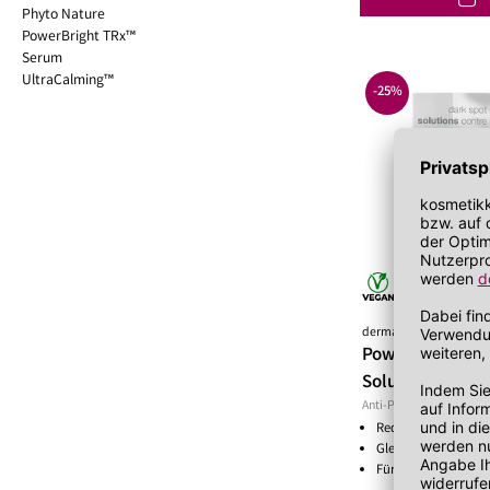
Lippenöl
Wechseljahre
Sonnenschutz 
Phyto Nature
Lippenpeeling
Sonnenschutz
PowerBright TRx™
Tagescreme m
Serum
UltraCalming™
-25%
DLOG1
dermalogica
PowerBright TR
Solutions Kit SP
Anti-Pigmentflecke
Reduziert Pigmentf
Gleicht den Hautto
Für einen ebenmäßi