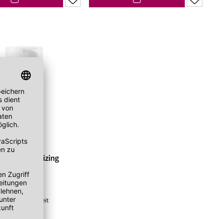
DLOG111476
ming™ Stabilizing
ream
me
ötungen
autempfindlichkeit
 Hautbarriere