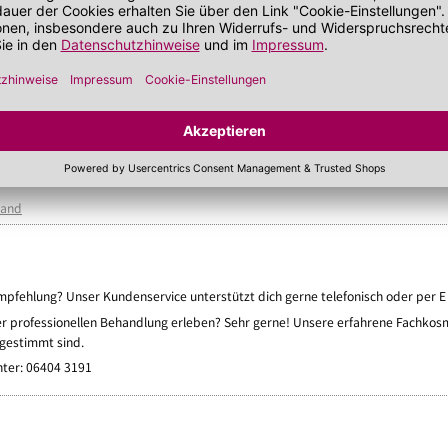
Auf Lager!
Auf Lager!
Hinweis
Hinweis
50 ml
(1.485,00 €/Liter)
50 ml
(1.170,
*
*
74,25 €
58,50 €
€
UVP 99,00 €
sand
pfehlung? Unser Kundenservice unterstützt dich gerne telefonisch oder per E 
er professionellen Behandlung erleben? Sehr gerne! Unsere erfahrene Fachkosmet
bgestimmt sind.
nter: 06404 3191