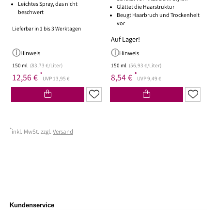
Leichtes Spray, das nicht
Glättet die Haarstruktur
beschwert
Beugt Haarbruch und Trockenheit
vor
Lieferbar in 1 bis 3 Werktagen
Auf Lager!
Hinweis
Hinweis
150 ml
(83,73 €/Liter)
150 ml
(56,93 €/Liter)
*
*
12,56 €
8,54 €
UVP 13,95 €
UVP 9,49 €
*
inkl. MwSt. zzgl.
Versand
Kundenservice