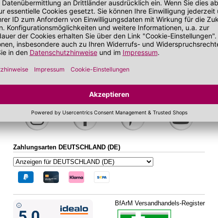
bei zu Unreinheiten neigender Haut
Gesichtskonturen
 getönt
SOS Pflege
it SPF
sand
Folgen Sie uns auf Social Media
Zahlungsarten DEUTSCHLAND (DE)
BfArM Versandhandels-Register