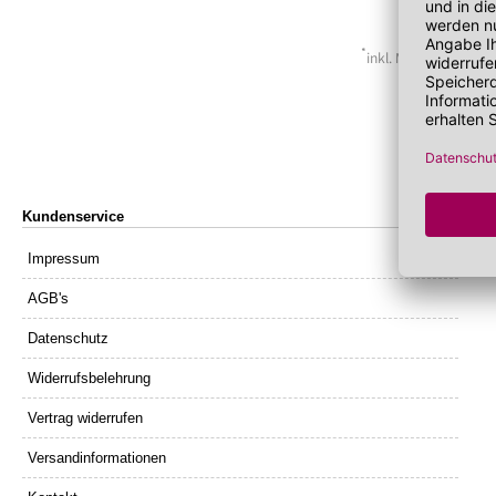
Lippenöl
Wechseljahre
Sonnenschutz 
Lippenpeeling
Sonnenschutz
Tagescreme m
*
inkl. MwSt. zzgl.
Ver
Kundenservice
Impressum
AGB's
Datenschutz
Widerrufsbelehrung
Vertrag widerrufen
Versandinformationen