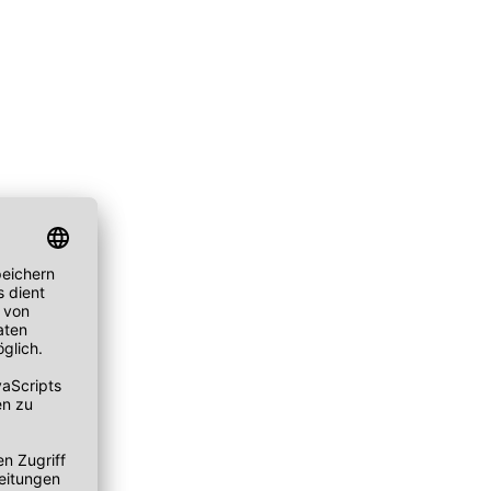
ske
chwämmchen
Peeling Fruchtsäure AHA/BHA
Puder
mpernbürste
Reinigungsbalsam
Rouge
geset
Reinigungscreme
um
Reinigungsfluid
ay
Reinigungsgel
gescreme
Reinigungsmilch
leté
Reinigungsöl
 Wechseljahre
Reinigungsschaum
ke
Reinigungssets
ge
Wascherde
ndliche Haut
e Haut
e