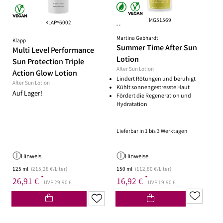
MG51569
KLAPY6002
**
Martina Gebhardt
Klapp
Summer Time After Sun
Multi Level Performance
Lotion
Sun Protection Triple
After Sun Lotion
Action Glow Lotion
Lindert Rötungen und beruhigt
After Sun Lotion
Kühlt sonnengestresste Haut
Auf Lager!
Fördert die Regeneration und
Hydratation
Lieferbar in 1 bis 3 Werktagen
Hinweis
Hinweise
125 ml
(215,28 €/Liter)
150 ml
(112,80 €/Liter)
*
*
26,91 €
16,92 €
UVP 29,90 €
UVP 19,90 €