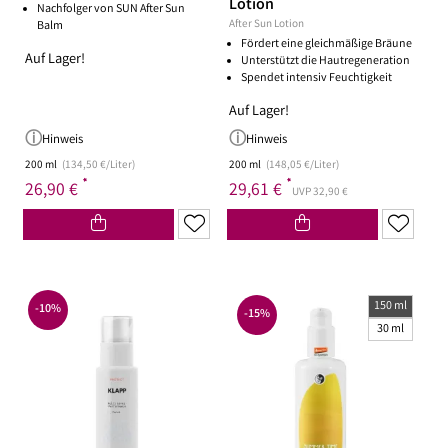
Lotion
Nachfolger von SUN After Sun
After Sun Lotion
Balm
Fördert eine gleichmäßige Bräune
Auf Lager!
Unterstützt die Hautregeneration
Spendet intensiv Feuchtigkeit
Auf Lager!
Hinweis
Hinweis
200 ml
(134,50 €/Liter)
200 ml
(148,05 €/Liter)
*
*
26,90 €
29,61 €
UVP 32,90 €
150 ml
-10%
-15%
30 ml