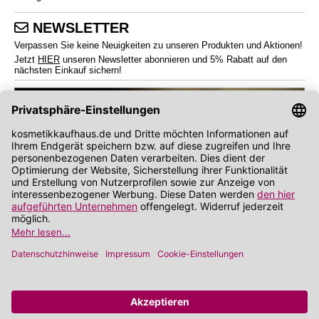
NEWSLETTER
Verpassen Sie keine Neuigkeiten zu unseren Produkten und Aktionen!
Jetzt
HIER
unseren Newsletter abonnieren und 5% Rabatt auf den
nächsten Einkauf sichern!
*
Endverbraucherpreise inkl. Mehrwertsteuer zzgl.
Versandkosten
Angabe zu Rabatt und Preisnachlass bezieht sich auf die Preisempfehlung des
Herstellers (UVP)
**
Wir nutzen Trusted Shops als unabhängigen Dienstleister für die Einholung von
Bewertungen. Trusted Shops hat Maßnahmen getroffen, um sicherzustellen, dass es
es sich um echte Bewertungen handelt.
Mehr Informationen